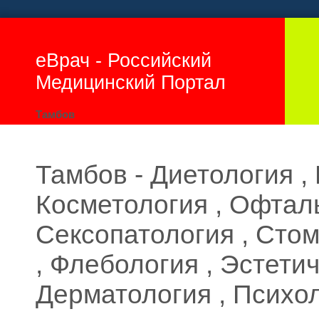
еВрач - Российский
Медицинский Портал
Тамбов
Тамбов - Диетология , 
Косметология , Офтал
Сексопатология , Стом
, Флебология , Эстети
Дерматология , Психо