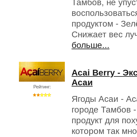
Тамбов, не упу
воспользоватьс
продуктом - Зе
Снижает вес л
больше...
Acai Berry - Эк
Асаи
Рейтинг:
Ягоды Асаи - Aca
городе Тамбов 
продукт для пох
котором так мно